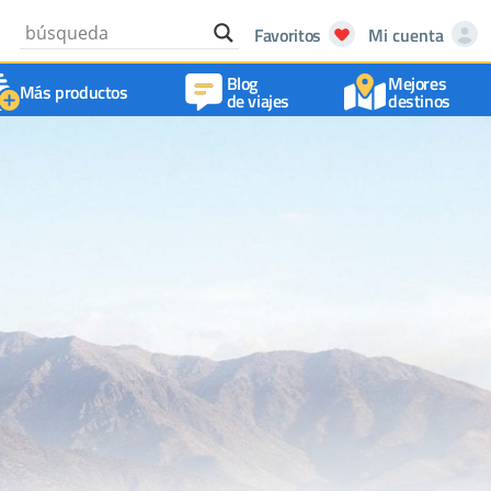
Favoritos
Mi cuenta
Blog
Mejores
Más productos
de viajes
destinos