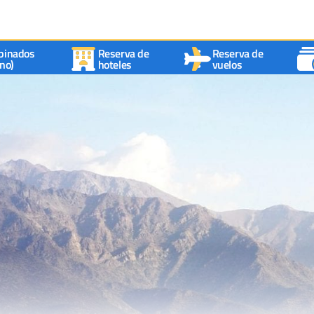
binados
Reserva de
Reserva de
no)
hoteles
vuelos