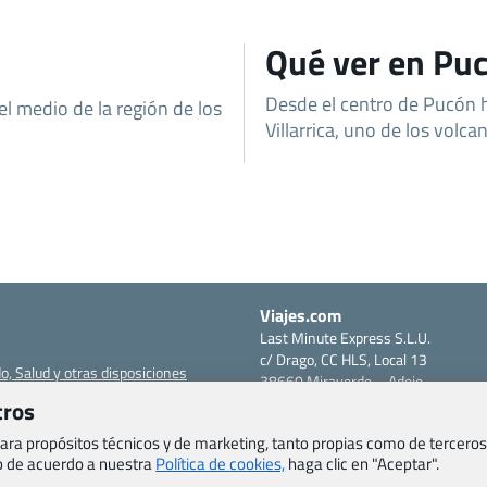
Qué ver en Pu
Desde el centro de Pucón h
l medio de la región de los
Villarrica, uno de los volca
Viajes.com
Last Minute Express S.L.U.
c/ Drago, CC HLS, Local 13
o, Salud y otras disposiciones
38660 Miraverde – Adeje
Santa Cruz de Tenerife – España
tros
om
CIF: B76740091
 para propósitos técnicos y de marketing, tanto propias como de terceros
ncias
Tfno: +34 922-97-17-27
eb de acuerdo a nuestra
Política de cookies,
haga clic en "Aceptar".
entes