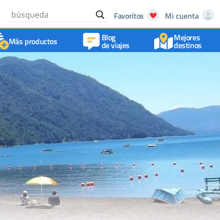
Favoritos
Mi cuenta
Blog
Mejores
Más productos
de viajes
destinos