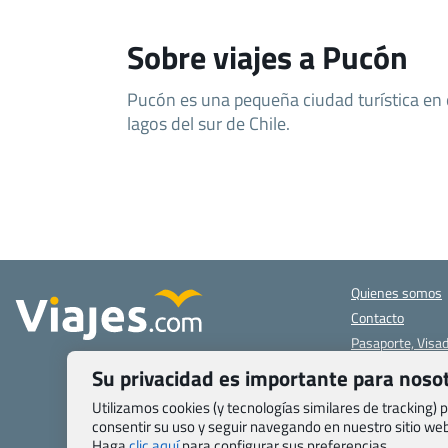
Sobre viajes a Pucón
Pucón es una pequeña ciudad turística en e
lagos del sur de Chile.
Quienes somos
Contacto
Pasaporte, Visad
específicas
Su privacidad es importante para noso
Blog de Viajes.c
Utilizamos cookies (y tecnologías similares de tracking)
Registro de age
consentir su uso y seguir navegando en nuestro sitio w
Preguntas frecu
Haga
clic aquí
para configurar sus preferencias.