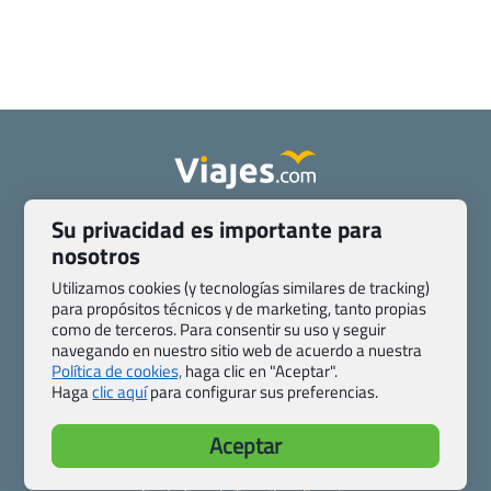
Quienes somos
Contacto
Su privacidad es importante para
Pasaporte, Visado, Salud y otras disposiciones específicas
nosotros
Blog de Viajes.com
Registro de agencias
Utilizamos cookies (y tecnologías similares de tracking)
Preguntas frecuentes
Condiciones generales
para propósitos técnicos y de marketing, tanto propias
como de terceros. Para consentir su uso y seguir
Política de privacidad y cookies
Transparencia
navegando en nuestro sitio web de acuerdo a nuestra
Todas las páginas – sitemap
Política de cookies,
haga clic en "Aceptar".
Haga
clic aquí
para configurar sus preferencias.
Viajes.com
Last Minute Express S.L.U.
Aceptar
c/ Drago, CC HLS, Local 13
38660 Miraverde – Adeje