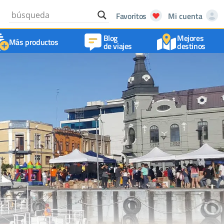
Favoritos
Mi cuenta
Blog
Mejores
Más productos
de viajes
destinos