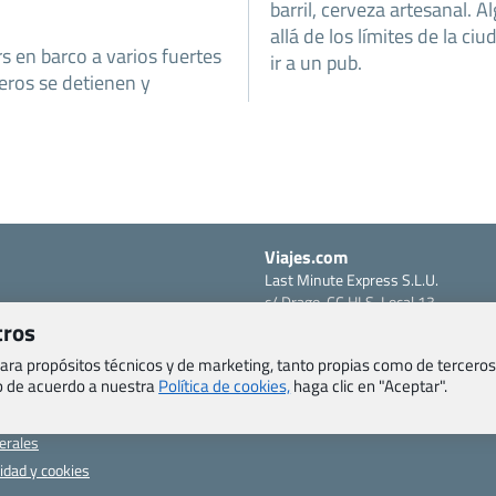
barril, cerveza artesanal.
allá de los límites de la ci
s en barco a varios fuertes
ir a un pub.
ceros se detienen y
Viajes.com
Last Minute Express S.L.U.
c/ Drago, CC HLS, Local 13
o, Salud y otras disposiciones
38660 Miraverde – Adeje
tros
Santa Cruz de Tenerife – España
om
 para propósitos técnicos y de marketing, tanto propias como de terceros
CIF: B76740091
eb de acuerdo a nuestra
Política de cookies,
haga clic en "Aceptar".
ncias
Tfno: +34 922-97-17-27
entes
erales
cidad y cookies