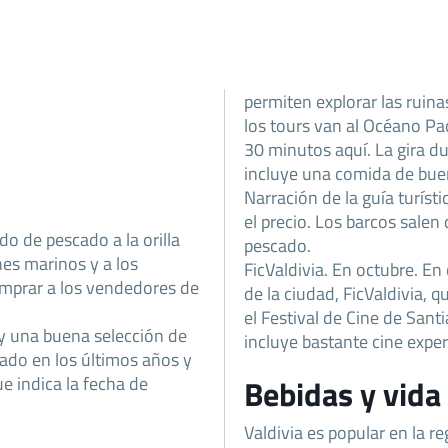
permiten explorar las ruin
los tours van al Océano Pac
30 minutos aquí. La gira dur
incluye una comida de buena
Narración de la guía turíst
el precio. Los barcos sale
o de pescado a la orilla
pescado.
nes marinos y a los
FicValdivia. En octubre. En 
omprar a los vendedores de
de la ciudad, FicValdivia,
el Festival de Cine de San
ay una buena selección de
incluye bastante cine expe
ado en los últimos años y
ue indica la fecha de
Bebidas y vida
Valdivia es popular en la r