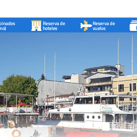
binados
Reserva de
Reserva de
no)
hoteles
vuelos