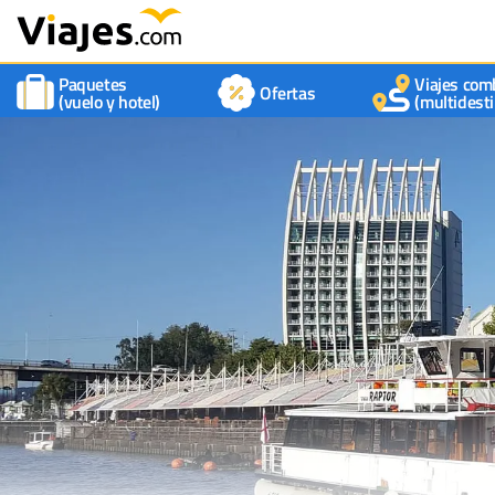
Paquetes
Viajes com
Ofertas
(vuelo y hotel)
(multidesti