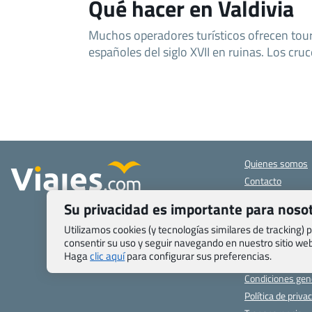
Qué hacer en Valdivia
Muchos operadores turísticos ofrecen tour
españoles del siglo XVII en ruinas. Los cru
Quienes somos
Contacto
Pasaporte, Visad
Su privacidad es importante para noso
específicas
Blog de Viajes.c
Utilizamos cookies (y tecnologías similares de tracking)
consentir su uso y seguir navegando en nuestro sitio w
Registro de age
Haga
clic aquí
para configurar sus preferencias.
Preguntas frecu
Condiciones gen
Política de priva