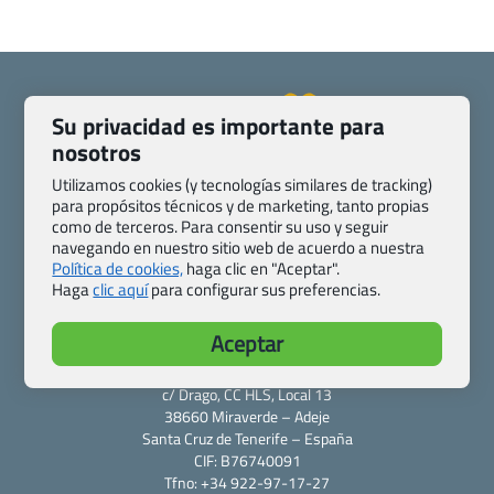
Su privacidad es importante para
nosotros
Quienes somos
Contacto
Utilizamos cookies (y tecnologías similares de tracking)
Pasaporte, Visado, Salud y otras disposiciones específicas
para propósitos técnicos y de marketing, tanto propias
Blog de Viajes.com
Registro de agencias
como de terceros. Para consentir su uso y seguir
navegando en nuestro sitio web de acuerdo a nuestra
Preguntas frecuentes
Condiciones generales
Política de cookies,
haga clic en "Aceptar".
Política de privacidad y cookies
Transparencia
Haga
clic aquí
para configurar sus preferencias.
Todas las páginas – sitemap
Aceptar
Viajes.com
Last Minute Express S.L.U.
c/ Drago, CC HLS, Local 13
38660 Miraverde – Adeje
Santa Cruz de Tenerife – España
CIF: B76740091
Tfno: +34 922-97-17-27