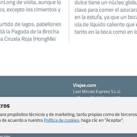
nLong de visita, aunque lo
dulce tiene un núcleo globu
s, excepto los cimientos y
clave para comer el azucar
en la estufa, ya que un b
rtido de lagos, pabellones
ola de líquido caliente que
está la Pagoda de la Brocha
tanto en la boca como en l
 la Ciruela Roja (HongMei
Viajes.com
Last Minute Express S.L.U.
c/ Drago, CC HLS, Local 13
o, Salud y otras disposiciones
tros
38660 Miraverde – Adeje
Santa Cruz de Tenerife – España
om
 para propósitos técnicos y de marketing, tanto propias como de terceros
CIF: B76740091
eb de acuerdo a nuestra
Política de cookies,
haga clic en "Aceptar".
ncias
Tfno: +34 922-97-17-27
entes
erales