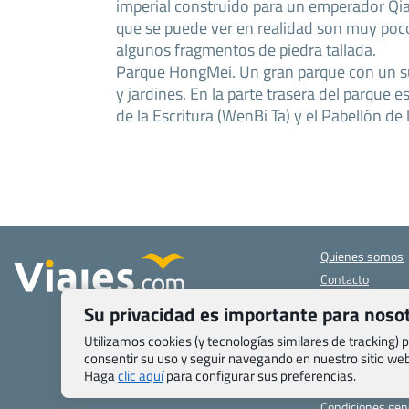
imperial construido para un emperador Qia
que se puede ver en realidad son muy poco
algunos fragmentos de piedra tallada.
Parque HongMei. Un gran parque con un su
y jardines. En la parte trasera del parque 
de la Escritura (WenBi Ta) y el Pabellón de
Quienes somos
Contacto
Pasaporte, Visad
Su privacidad es importante para noso
específicas
Blog de Viajes.c
Utilizamos cookies (y tecnologías similares de tracking)
consentir su uso y seguir navegando en nuestro sitio w
Registro de age
Haga
clic aquí
para configurar sus preferencias.
Preguntas frecu
Condiciones gen