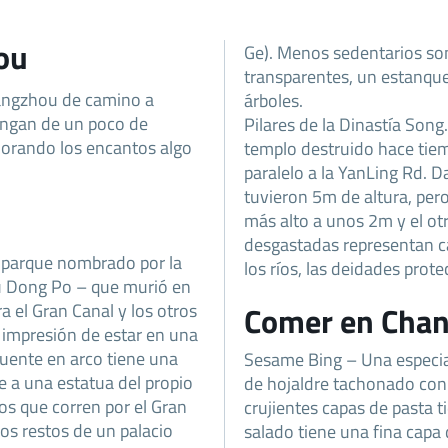
ou
Ge). Menos sedentarios son
transparentes, un estanqu
hangzhou de camino a
árboles.
ongan de un poco de
Pilares de la Dinastía Song
lorando los encantos algo
templo destruido hace tie
paralelo a la YanLing Rd. 
tuvieron 5m de altura, pero
más alto a unos 2m y el otr
desgastadas representan c
 parque nombrado por la
los ríos, las deidades prote
 Su Dong Po – que murió en
 el Gran Canal y los otros
Comer en Cha
 impresión de estar en una
puente en arco tiene una
Sesame Bing – Una especia
e a una estatua del propio
de hojaldre tachonado con 
os que corren por el Gran
crujientes capas de pasta t
los restos de un palacio
salado tiene una fina capa