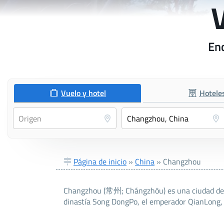
Enc
Vuelo y hotel
Hotele
Página de inicio
»
China
»
Changzhou
Changzhou (常州; Chángzhōu) es una ciudad de Ji
dinastía Song DongPo, el emperador QianLong, y