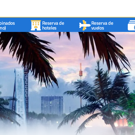
binados
Reserva de
Reserva de
no)
hoteles
vuelos