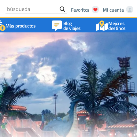
Favoritos
Mi cuenta
Blog
Mejores
Más productos
de viajes
destinos