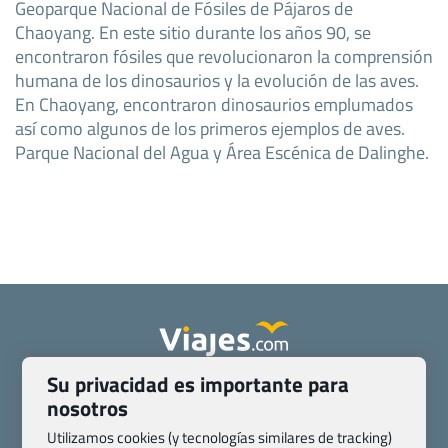
Geoparque Nacional de Fósiles de Pájaros de
Chaoyang. En este sitio durante los años 90, se
encontraron fósiles que revolucionaron la comprensión
humana de los dinosaurios y la evolución de las aves.
En Chaoyang, encontraron dinosaurios emplumados
así como algunos de los primeros ejemplos de aves.
Parque Nacional del Agua y Área Escénica de Dalinghe.
Su privacidad es importante para
Quienes somos
Contacto
nosotros
Pasaporte, Visado, Salud y otras disposiciones específicas
Utilizamos cookies (y tecnologías similares de tracking)
Blog de Viajes.com
Registro de agencias