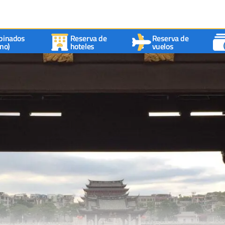
binados
Reserva de
Reserva de
no)
hoteles
vuelos