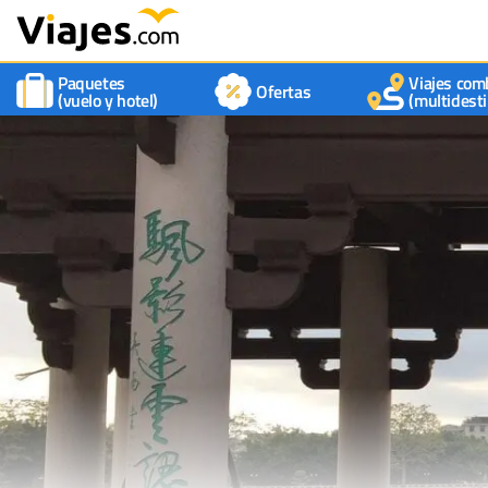
Paquetes
Viajes com
Ofertas
(vuelo y hotel)
(multidesti