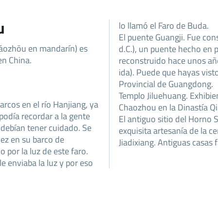
u
lo llamó el Faro de Buda.
El puente Guangji. Fue con
áozhōu en mandarín) es
d.C.), un puente hecho en 
en China.
reconstruido hace unos añ
ida). Puede que hayas vis
Provincial de Guangdong.
Templo Jiluehuang. Exhibien
arcos en el río Hanjiang, ya
Chaozhou en la Dinastía Qi
 podía recordar a la gente
El antiguo sitio del Horno 
 debían tener cuidado. Se
exquisita artesanía de la 
ez en su barco de
Jiadixiang. Antiguas casas f
por la luz de este faro.
e enviaba la luz y por eso