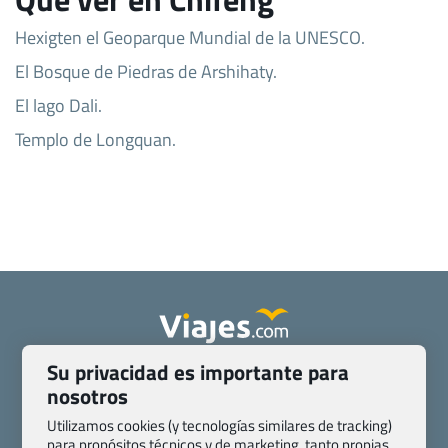
Hexigten el Geoparque Mundial de la UNESCO.
El Bosque de Piedras de Arshihaty.
El lago Dali.
Templo de Longquan.
Su privacidad es importante para
Quienes somos
Contacto
nosotros
Pasaporte, Visado, Salud y otras disposiciones específicas
Blog de Viajes.com
Registro de agencias
Utilizamos cookies (y tecnologías similares de tracking)
para propósitos técnicos y de marketing, tanto propias