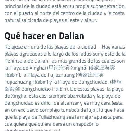
principal de la ciudad está en su propia subpenetración,
con el puerto al norte del centro de la ciudad y la costa
natural salpicada de playas al este y al sur.
Qué hacer en Dalian
Relájese en una de las playas de la ciudad – Hay varias
playas agrupadas a lo largo de los lados sur y este de la
Península de Dalian, las más grandes de las cuales son
la Playa de Xinghai (星海海滨 Xīnghǎi 傅家庄海滨
Hǎibīn), la Playa de Fujiazhuang (傅家庄海滨
Fùjiāzhuāng Hǎibīn) y la Playa de Bangchuidao. (棒棰
岛海滨 Bàngchuídǎo Hǎibīn). De estas playas, la playa
de Xinghai está casi siempre abarrotada y la playa de
Bangchuidao es difícil de alcanzar y es muy cara (está
en un exclusivo complejo turístico de lujo), lo que hace
que la playa de Fujiazhuang sea la mejor apuesta para
cualquiera que quiera darse un chapuzón o
simplemente tomar el sol.