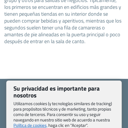
los primeros se encuentran en edificios más grandes y
tienen pequeñas tiendas en su interior donde se
pueden comprar bebidas y aperitivos, mientras que los
segundos suelen tener una fila de camareras o
amantes de pie alineadas en la puerta principal o poco
después de entrar en la sala de canto.
Su privacidad es importante para
nosotros
Utilizamos cookies (y tecnologías similares de tracking)
Quienes somos
Contacto
para propósitos técnicos y de marketing, tanto propias
como de terceros. Para consentir su uso y seguir
Pasaporte, Visado, Salud y otras disposiciones específicas
navegando en nuestro sitio web de acuerdo a nuestra
Blog de Viajes.com
Registro de agencias
Política de cookies,
haga clic en "Aceptar".