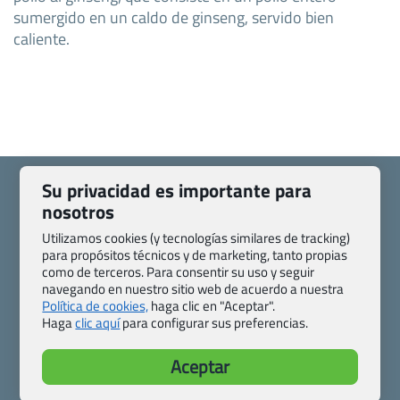
sumergido en un caldo de ginseng, servido bien
caliente.
Su privacidad es importante para
nosotros
Utilizamos cookies (y tecnologías similares de tracking)
Quienes somos
Contacto
para propósitos técnicos y de marketing, tanto propias
Pasaporte, Visado, Salud y otras disposiciones específicas
como de terceros. Para consentir su uso y seguir
navegando en nuestro sitio web de acuerdo a nuestra
Blog de Viajes.com
Registro de agencias
Política de cookies,
haga clic en "Aceptar".
Preguntas frecuentes
Condiciones generales
Haga
clic aquí
para configurar sus preferencias.
Política de privacidad y cookies
Transparencia
Todas las páginas – sitemap
Aceptar
Viajes.com