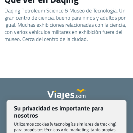
Daqing Petroleum Science & Museo de Tecnología. Un
gran centro de ciencia, bueno para niños y adultos por
igual. Muchas exhibiciones relacionadas con la ciencia,
con varios vehículos militares en exhibición fuera del
museo. Cerca del centro de la ciudad.
Su privacidad es importante para
Quienes somos
Contacto
nosotros
Pasaporte, Visado, Salud y otras disposiciones específicas
Blog de Viajes.com
Registro de agencias
Utilizamos cookies (y tecnologías similares de tracking)
para propósitos técnicos y de marketing, tanto propias
Preguntas frecuentes
Condiciones generales