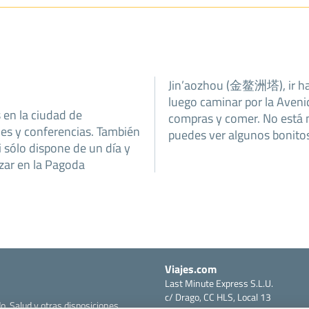
Jin’aozhou (金鳌洲塔), ir haci
luego caminar por la Av
 en la ciudad de
compras y comer. No está m
es y conferencias. También
puedes ver algunos bonitos
i sólo dispone de un día y
zar en la Pagoda
Viajes.com
Last Minute Express S.L.U.
c/ Drago, CC HLS, Local 13
o, Salud y otras disposiciones