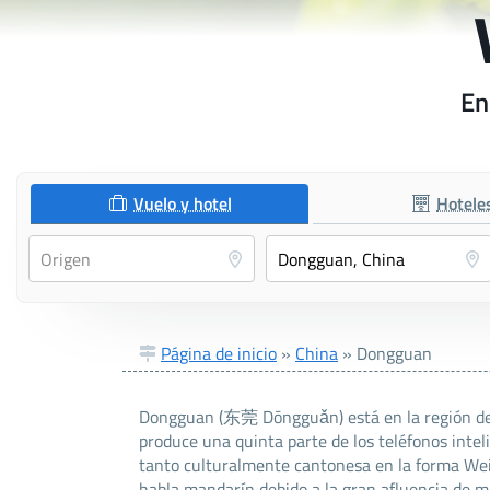
En
Vuelo y hotel
Hotele
Página de inicio
»
China
»
Dongguan
Dongguan (东莞 Dōngguǎn) está en la región del 
produce una quinta parte de los teléfonos inte
tanto culturalmente cantonesa en la forma Wei
habla mandarín debido a la gran afluencia de m