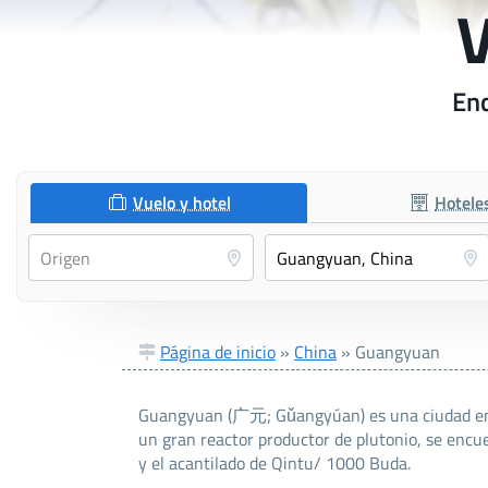
V
Enc
Vuelo y hotel
Hotele
Página de inicio
»
China
»
Guangyuan
Guangyuan (广元; Gǔangyúan) es una ciudad en la
un gran reactor productor de plutonio, se encue
y el acantilado de Qintu/ 1000 Buda.