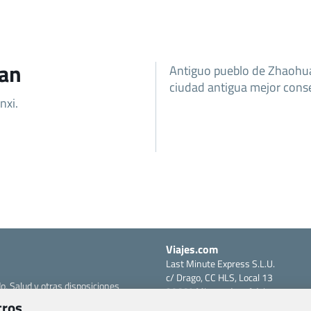
uan
Antiguo pueblo de Zhaohua,
ciudad antigua mejor conse
nxi.
Viajes.com
Last Minute Express S.L.U.
c/ Drago, CC HLS, Local 13
o, Salud y otras disposiciones
38660 Miraverde – Adeje
tros
Santa Cruz de Tenerife – España