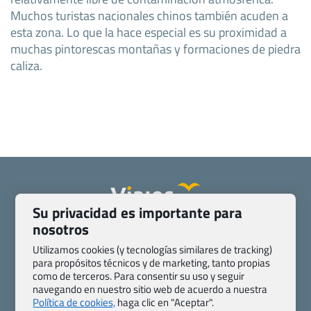
Muchos turistas nacionales chinos también acuden a
esta zona. Lo que la hace especial es su proximidad a
muchas pintorescas montañas y formaciones de piedra
caliza.
Su privacidad es importante para
nosotros
Quienes somos
Contacto
Pasaporte, Visado, Salud y otras disposiciones específicas
Utilizamos cookies (y tecnologías similares de tracking)
para propósitos técnicos y de marketing, tanto propias
Blog de Viajes.com
Registro de agencias
como de terceros. Para consentir su uso y seguir
Preguntas frecuentes
Condiciones generales
navegando en nuestro sitio web de acuerdo a nuestra
Política de privacidad y cookies
Transparencia
Política de cookies,
haga clic en "Aceptar".