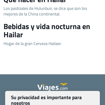
Los pastizales de Hulunbuir, se dice que son los
mejores de la China continental.
Bebidas y vida nocturna en
Hailar
Hogar de la gran Cerveza Hailaer.
Su privacidad es importante para
Quienes somos
Contacto
nosotros
Pasaporte, Visado, Salud y otras disposiciones específicas