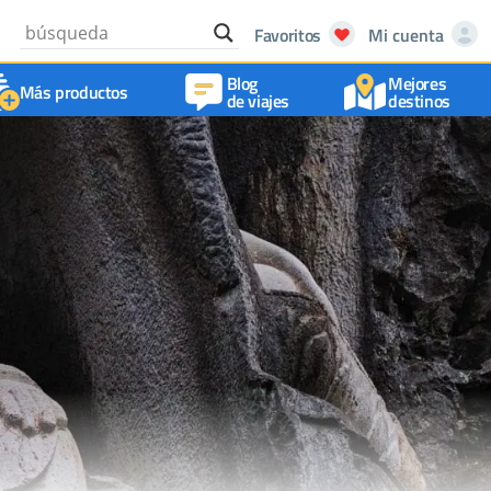
Favoritos
Mi cuenta
Blog
Mejores
Más productos
de viajes
destinos