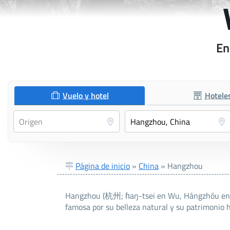
En
Vuelo y hotel
Hotele
Página de inicio
»
China
»
Hangzhou
Hangzhou (杭州; ɦaŋ-tsei en Wu, Hángzhōu en man
famosa por su belleza natural y su patrimonio h