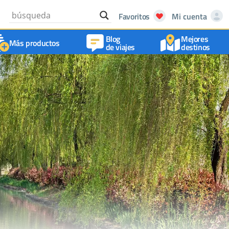
Favoritos
Mi cuenta
Blog
Mejores
Más productos
de viajes
destinos