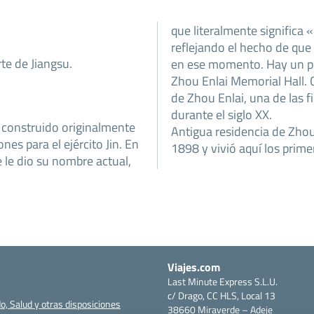
que literalmente significa «
reflejando el hecho de que 
te de Jiangsu.
en ese momento. Hay un pe
Zhou Enlai Memorial Hall. 
de Zhou Enlai, una de las 
durante el siglo XX.
e construido originalmente
Antigua residencia de Zhou
nes para el ejército Jin. En
1898 y vivió aquí los prime
se le dio su nombre actual,
Viajes.com
Last Minute Express S.L.U.
c/ Drago, CC HLS, Local 13
o, Salud y otras disposiciones
38660 Miraverde – Adeje