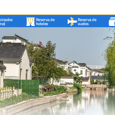
binados
Reserva de
Reserva de
no)
hoteles
vuelos