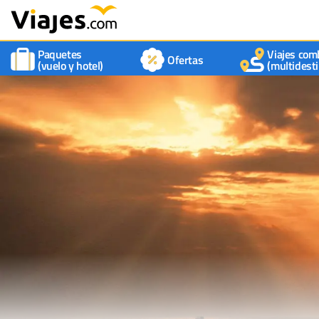
Paquetes
Viajes com
Ofertas
(vuelo y hotel)
(multidesti