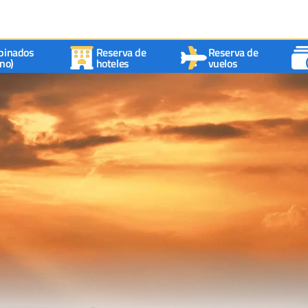
binados
Reserva de
Reserva de
no)
hoteles
vuelos