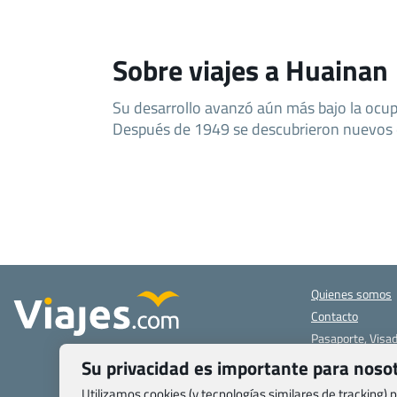
Sobre viajes a Huainan
Su desarrollo avanzó aún más bajo la ocu
Después de 1949 se descubrieron nuevos d
Quienes somos
Contacto
Pasaporte, Visad
específicas
Su privacidad es importante para noso
Blog de Viajes.c
Utilizamos cookies (y tecnologías similares de tracking)
Registro de age