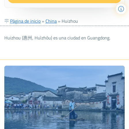
Página de inicio
»
China
»
Huizhou
Huizhou (惠州, Huìzhōu) es una ciudad en Guangdong.