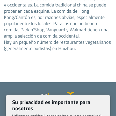
y occidentales. La comida tradicional china se puede
probar en cada esquina. La comida de Hong
Kong/Cantón es, por razones obvias, especialmente
popular entre los locales. Para los que no tienen
comida, Park’n’Shop, Vanguard y Walmart tienen una
amplia selección de comida occidental.
Hay un pequeño número de restaurantes vegetarianos
(generalmente budistas) en Huizhou.
Su privacidad es importante para
nosotros
Quienes somos
Contacto
Pasaporte, Visado, Salud y otras disposiciones específicas
Utilizamos cookies (y tecnologías similares de tracking)