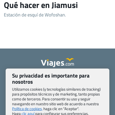
Qué hacer en Jiamusi
Estación de esquí de Wofoshan.
Su privacidad es importante para
Quienes somos
Contacto
nosotros
Pasaporte, Visado, Salud y otras disposiciones específicas
Blog de Viajes.com
Registro de agencias
Utilizamos cookies (y tecnologías similares de tracking)
para propósitos técnicos y de marketing, tanto propias
Preguntas frecuentes
Condiciones generales
como de terceros. Para consentir su uso y seguir
Política de privacidad y cookies
Transparencia
navegando en nuestro sitio web de acuerdo a nuestra
Todas las páginas – sitemap
Política de cookies,
haga clic en "Aceptar".
Haga
clic aquí
para configurar sus preferencias.