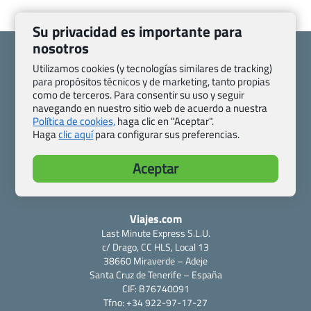
Su privacidad es importante para
nosotros
Utilizamos cookies (y tecnologías similares de tracking)
para propósitos técnicos y de marketing, tanto propias
como de terceros. Para consentir su uso y seguir
Quienes somos
Contacto
navegando en nuestro sitio web de acuerdo a nuestra
Pasaporte, Visado, Salud y otras disposiciones específicas
Política de cookies,
haga clic en "Aceptar".
Haga
clic aquí
para configurar sus preferencias.
Blog de Viajes.com
Registro de agencias
Preguntas frecuentes
Condiciones generales
Aceptar
Política de privacidad y cookies
Transparencia
Todas las páginas – sitemap
Viajes.com
Last Minute Express S.L.U.
c/ Drago, CC HLS, Local 13
38660 Miraverde – Adeje
Santa Cruz de Tenerife – España
CIF: B76740091
Tfno: +34 922-97-17-27