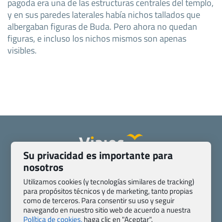
pagoda era una de las estructuras centrales del templo,
y en sus paredes laterales había nichos tallados que
albergaban figuras de Buda. Pero ahora no quedan
figuras, e incluso los nichos mismos son apenas
visibles.
Su privacidad es importante para
nosotros
Quienes somos
Contacto
Pasaporte, Visado, Salud y otras disposiciones específicas
Utilizamos cookies (y tecnologías similares de tracking)
para propósitos técnicos y de marketing, tanto propias
Blog de Viajes.com
Registro de agencias
como de terceros. Para consentir su uso y seguir
Preguntas frecuentes
Condiciones generales
navegando en nuestro sitio web de acuerdo a nuestra
Política de privacidad y cookies
Transparencia
Política de cookies,
haga clic en "Aceptar".