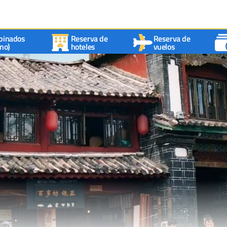
binados
Reserva de
Reserva de
no)
hoteles
vuelos