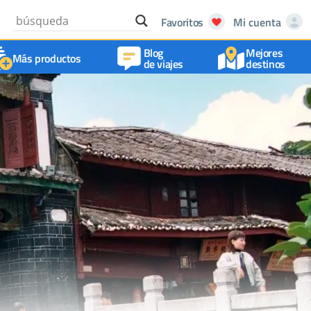
Favoritos
Mi cuenta
Blog
Mejores
Más productos
de viajes
destinos