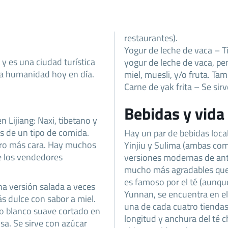
restaurantes).
Yogur de leche de vaca – T
 y es una ciudad turística
yogur de leche de vaca, p
la humanidad hoy en día.
miel, muesli, y/o fruta. Ta
Carne de yak frita – Se sir
Bebidas y vida
n Lijiang: Naxi, tibetano y
s de un tipo de comida.
Hay un par de bebidas local
ro más cara. Hay muchos
Yinjiu y Sulima (ambas com
de los vendedores
versiones modernas de ant
mucho más agradables que 
es famoso por el té (aunqu
na versión salada a veces
Yunnan, se encuentra en el
ás dulce con sabor a miel.
una de cada cuatro tiendas 
so blanco suave cortado en
longitud y anchura del té c
sa. Se sirve con azúcar