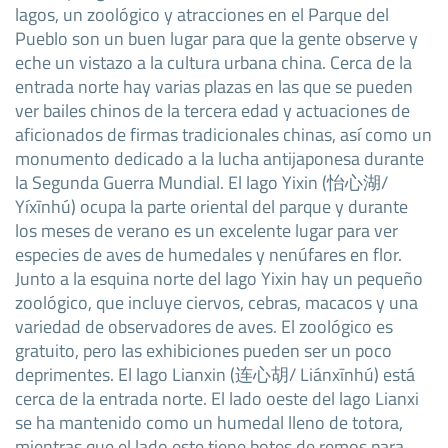
lagos, un zoológico y atracciones en el Parque del
Pueblo son un buen lugar para que la gente observe y
eche un vistazo a la cultura urbana china. Cerca de la
entrada norte hay varias plazas en las que se pueden
ver bailes chinos de la tercera edad y actuaciones de
aficionados de firmas tradicionales chinas, así como un
monumento dedicado a la lucha antijaponesa durante
la Segunda Guerra Mundial. El lago Yixin (怡心湖/
Yíxīnhú) ocupa la parte oriental del parque y durante
los meses de verano es un excelente lugar para ver
especies de aves de humedales y nenúfares en flor.
Junto a la esquina norte del lago Yixin hay un pequeño
zoológico, que incluye ciervos, cebras, macacos y una
variedad de observadores de aves. El zoológico es
gratuito, pero las exhibiciones pueden ser un poco
deprimentes. El lago Lianxin (连心胡/ Liánxīnhú) está
cerca de la entrada norte. El lado oeste del lago Lianxi
se ha mantenido como un humedal lleno de totora,
mientras que el lado este tiene botes de remos para