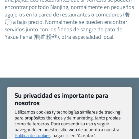
encontrar por todo Nanjing, normalmente en pequeños
agujeros en la pared de restaurantes o comedores (餐
厅) a bajo precio. Normalmente se pueden encontrar
servidos junto con los fideos de sangre de pato de
Yaxue Fensi (鸭血粉丝), otra especialidad local.
Su privacidad es importante para
nosotros
Quienes somos
Contacto
Utilizamos cookies (y tecnologías similares de tracking)
Pasaporte, Visado, Salud y otras disposiciones específicas
para propósitos técnicos y de marketing, tanto propias
como de terceros. Para consentir su uso y seguir
Blog de Viajes.com
Registro de agencias
navegando en nuestro sitio web de acuerdo a nuestra
Preguntas frecuentes
Condiciones generales
Política de cookies,
haga clic en "Aceptar".