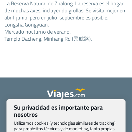
La Reserva Natural de Zhalong. La reserva es el hogar
de muchas aves, incluyendo grullas. Se visita mejor en
abril-junio, pero en julio-septiembre es posible.
Longsha Gongyuan.
Mercado nocturno de verano.
Templo Dacheng, Minhang Rd (民航路).
Su privacidad es importante para
Quienes somos
Contacto
nosotros
Pasaporte, Visado, Salud y otras disposiciones específicas
Blog de Viajes.com
Registro de agencias
Utilizamos cookies (y tecnologías similares de tracking)
para propósitos técnicos y de marketing, tanto propias
Preguntas frecuentes
Condiciones generales