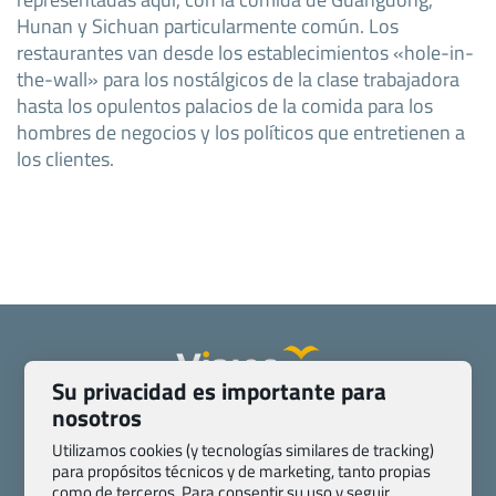
Hunan y Sichuan particularmente común. Los
restaurantes van desde los establecimientos «hole-in-
the-wall» para los nostálgicos de la clase trabajadora
hasta los opulentos palacios de la comida para los
hombres de negocios y los políticos que entretienen a
los clientes.
Su privacidad es importante para
nosotros
Quienes somos
Contacto
Pasaporte, Visado, Salud y otras disposiciones específicas
Utilizamos cookies (y tecnologías similares de tracking)
para propósitos técnicos y de marketing, tanto propias
Blog de Viajes.com
Registro de agencias
como de terceros. Para consentir su uso y seguir