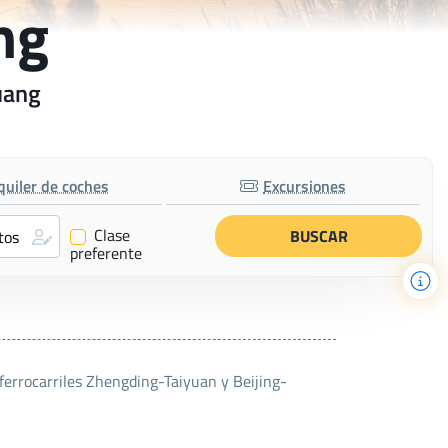
ng
uang
quiler de coches
Excursiones
Clase
✔
preferente
ferrocarriles Zhengding-Taiyuan y Beijing-