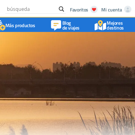
Favoritos
Mi cuenta
Blog
Mejores
Más productos
de viajes
destinos