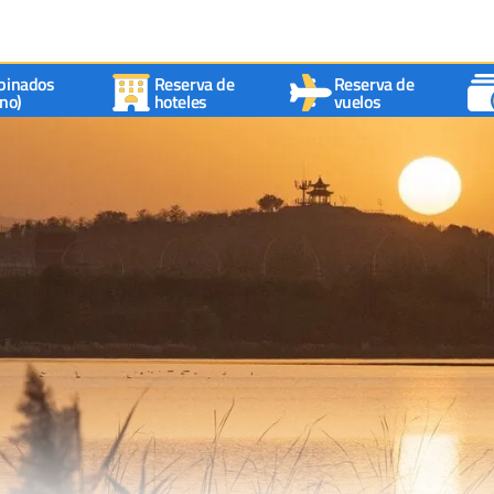
binados
Reserva de
Reserva de
no)
hoteles
vuelos