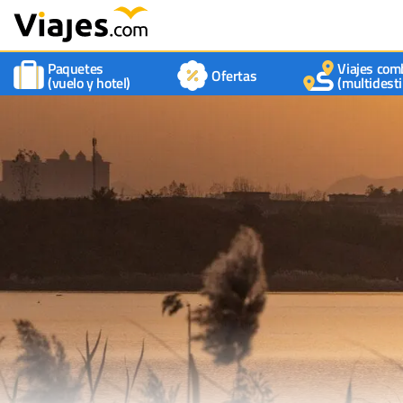
Paquetes
Viajes com
Ofertas
(vuelo y hotel)
(multidesti