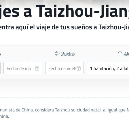
jes a Taizhou-Jia
ntra aquí el viaje de tus sueños a Taizhou-J
s
Vuelos
Al
munista de China, considera Taizhou su ciudad natal, al igual que 
hina.