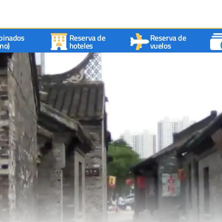
binados
Reserva de
Reserva de
no)
hoteles
vuelos