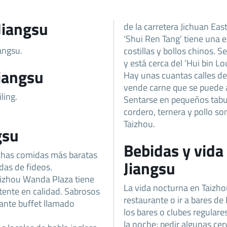
Jiangsu
de la carretera Jichuan East
‘Shui Ren Tang’ tiene una 
angsu.
costillas y bollos chinos. 
y está cerca del ‘Hui bin Lou
iangsu
Hay unas cuantas calles de
vende carne que se puede a
ling.
Sentarse en pequeños tabu
cordero, ternera y pollo s
Taizhou.
gsu
Bebidas y vida
muchas comidas más baratas
Jiangsu
das de fideos.
aizhou Wanda Plaza tiene
La vida nocturna en Taizhou
tente en calidad. Sabrosos
restaurante o ir a bares d
rante buffet llamado
los bares o clubes regular
la noche; pedir algunas cer