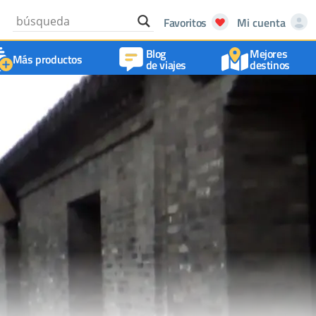
Favoritos
Mi cuenta
Blog
Mejores
Más productos
de viajes
destinos