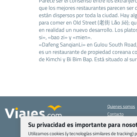
Parece ser el consenso entre los extranjero
que los mejores restaurantes parecen ser d
están dispersos por toda la ciudad. Hay al
para comer en Old Street (老街 Lǎo Jiē); qu
en realidad un nuevo desarrollo. Los plato
si», «bao zi» y «mien».
«Dafeng SanqianLi» en Gulou South Road,
es un restaurante de propiedad coreana c
de Kimchi y Bi Bim Bap. Está situado al sur
Quienes somos
Contacto
Pasaporte, Visad
Su privacidad es importante para noso
específicas
Utilizamos cookies (y tecnologías similares de tracking)
Blog de Viajes.c