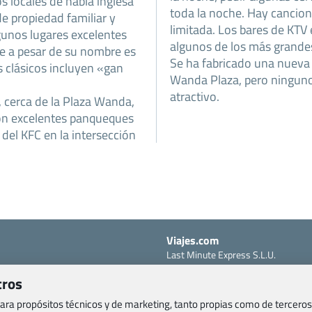
s locales de habla inglesa
toda la noche. Hay cancione
e propiedad familiar y
limitada. Los bares de KTV 
gunos lugares excelentes
algunos de los más grandes
e a pesar de su nombre es
Se ha fabricado una nueva 
s clásicos incluyen «gan
Wanda Plaza, pero ninguno 
atractivo.
 cerca de la Plaza Wanda,
on excelentes panqueques
 del KFC en la intersección
Viajes.com
Last Minute Express S.L.U.
c/ Drago, CC HLS, Local 13
o, Salud y otras disposiciones
tros
38660 Miraverde – Adeje
Santa Cruz de Tenerife – España
 para propósitos técnicos y de marketing, tanto propias como de terceros
om
CIF: B76740091