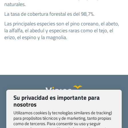
naturales.
La tasa de cobertura forestal es del 98,7%.
Las principales especies son el pino coreano, el abeto,
la alfalfa, el abedul y especies raras como el tejo, el
erizo, el espino y la magnolia.
Su privacidad es importante para
nosotros
Quienes somos
Contacto
Pasaporte, Visado, Salud y otras disposiciones específicas
Utilizamos cookies (y tecnologías similares de tracking)
para propósitos técnicos y de marketing, tanto propias
Blog de Viajes.com
Registro de agencias
como de terceros. Para consentir su uso y seguir
Preguntas frecuentes
Condiciones generales