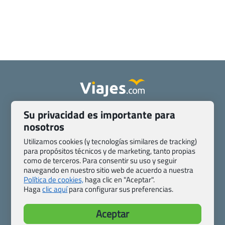
Quienes somos
Contacto
Su privacidad es importante para
nosotros
Pasaporte, Visado, Salud y otras disposiciones específicas
Blog de Viajes.com
Registro de agencias
Utilizamos cookies (y tecnologías similares de tracking)
Preguntas frecuentes
Condiciones generales
para propósitos técnicos y de marketing, tanto propias
como de terceros. Para consentir su uso y seguir
Política de privacidad y cookies
Transparencia
navegando en nuestro sitio web de acuerdo a nuestra
Todas las páginas – sitemap
Política de cookies,
haga clic en "Aceptar".
Haga
clic aquí
para configurar sus preferencias.
Viajes.com
Last Minute Express S.L.U.
Aceptar
c/ Drago, CC HLS, Local 13