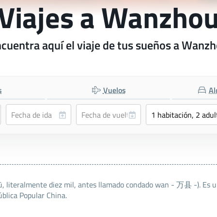
Viajes a Wanzho
cuentra aquí el viaje de tus sueños a Wanz
s
Vuelos
Al
literalmente diez mil, antes llamado condado wan - 万县 -). Es una
ública Popular China.