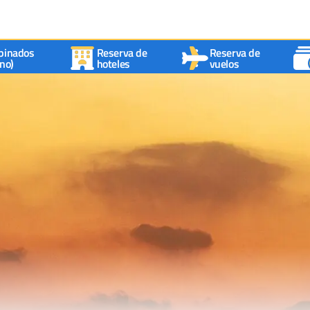
binados
Reserva de
Reserva de
no)
hoteles
vuelos