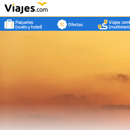
Paquetes
Viajes com
Ofertas
(vuelo y hotel)
(multidesti