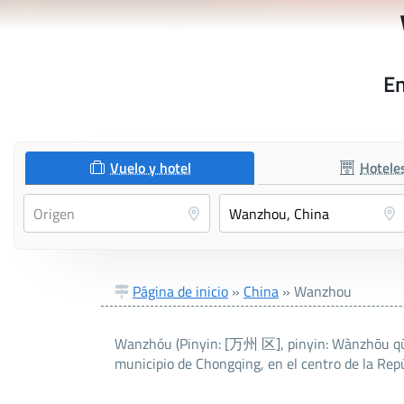
En
Vuelo y hotel
Hotele
Página de inicio
»
China
»
Wanzhou
Wanzhóu (Pinyin: [万州 区], pinyin: Wànzhōu qū, 
municipio de Chongqing, en el centro de la Rep