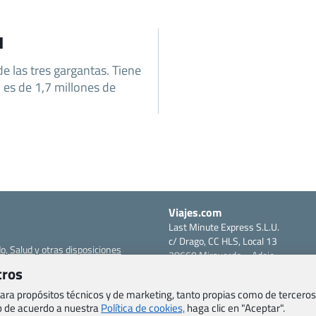
u
de las tres gargantas. Tiene
 es de 1,7 millones de
Viajes.com
Last Minute Express S.L.U.
c/ Drago, CC HLS, Local 13
o, Salud y otras disposiciones
38660 Miraverde – Adeje
Santa Cruz de Tenerife – España
tros
om
CIF: B76740091
 para propósitos técnicos y de marketing, tanto propias como de terceros
ncias
Tfno: +34 922-97-17-27
eb de acuerdo a nuestra
Política de cookies,
haga clic en "Aceptar".
entes