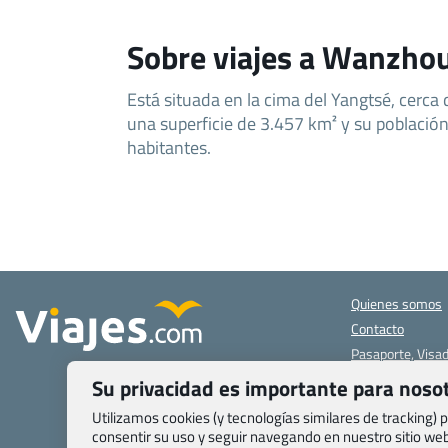
Sobre viajes a Wanzho
Está situada en la cima del Yangtsé, cerca 
una superficie de 3.457 km² y su población
habitantes.
Quienes somos
Contacto
Pasaporte, Visad
específicas
Su privacidad es importante para noso
Blog de Viajes.c
Utilizamos cookies (y tecnologías similares de tracking)
Registro de age
consentir su uso y seguir navegando en nuestro sitio w
Preguntas frecu