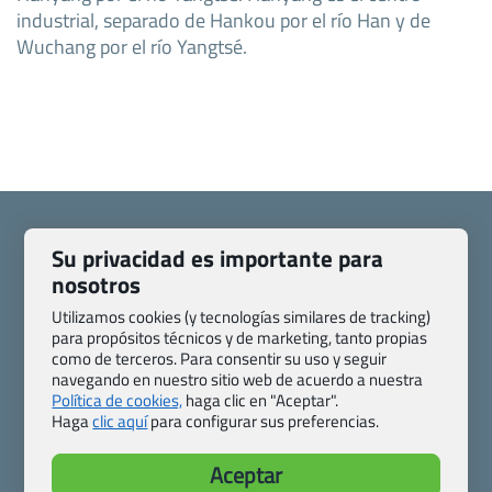
industrial, separado de Hankou por el río Han y de
Wuchang por el río Yangtsé.
Su privacidad es importante para
nosotros
Quienes somos
Contacto
Utilizamos cookies (y tecnologías similares de tracking)
Pasaporte, Visado, Salud y otras disposiciones específicas
para propósitos técnicos y de marketing, tanto propias
como de terceros. Para consentir su uso y seguir
Blog de Viajes.com
Registro de agencias
navegando en nuestro sitio web de acuerdo a nuestra
Preguntas frecuentes
Condiciones generales
Política de cookies,
haga clic en "Aceptar".
Política de privacidad y cookies
Transparencia
Haga
clic aquí
para configurar sus preferencias.
Todas las páginas – sitemap
Aceptar
Viajes.com