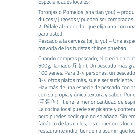
Especialidades locales:
Toronjas o Pomelos (sha tian you) – prod
dulces y jugosos y pueden ser comprados e
2. Pídale al vendedor que elija uno con un
para usted.
Pescado a la cerveza (pi jiu yu) – Una espec
mayoría de los turistas chinos prueban.
Cuando compras pescado, el precio en el m
500g, llamado 斤 (jin). Un pescado más gr
100 yenes. Para 3-4 personas, un pescado c
3-4 otros platos más, suele ser suficiente.
Hay más de una especie de pescado cocin
con su propia y única textura y sabor. Po
(毛骨鱼） tiene la menor cantidad de espi
La cocina local puede ser picante y cont
pero puedes pedir que no se añada. Sin em
fanático de los chiles, los comedores loca
restaurante indio, tienden a asumir que l