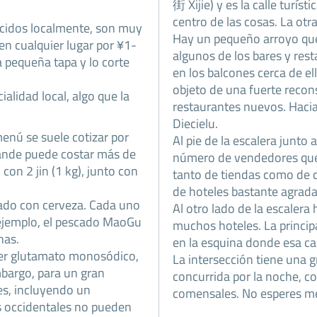
街 Xijie) y es la calle turís
centro de las cosas. La otr
ucidos localmente, son muy
Hay un pequeño arroyo que 
n cualquier lugar por ¥1-
algunos de los bares y res
a pequeña tapa y lo corte
en los balcones cerca de ell
objeto de una fuerte recon
ialidad local, algo que la
restaurantes nuevos. Hacia e
Diecielu.
enú se suele cotizar por
Al pie de la escalera junto 
ande puede costar más de
número de vendedores que v
on 2 jin (1 kg), junto con
tanto de tiendas como de
de hoteles bastante agradabl
ado con cerveza. Cada uno
Al otro lado de la escalera
r ejemplo, el pescado MaoGu
muchos hoteles. La princip
nas.
en la esquina donde esa cal
ener glutamato monosódico,
La intersección tiene una 
bargo, para un gran
concurrida por la noche, c
les, incluyendo un
comensales. No esperes me
os occidentales no pueden