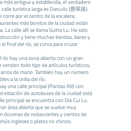
tica más antigua y establecida, el verdadero
a calle turística larga es Diecuilu (畳翠路).
corre por el centro de la escalera;
taurantes más bonitos de la ciudad están
a. La calle allí se llama Guiha Lu. Ha sido
strucción y tiene muchas tiendas, bares y
l final del río, se curva para cruzar
al río hay una zona abierta con un gran
enden todo tipo de artículos turísticos,
 carros de mano. También hay un número
es a la orilla del río.
 hay una calle principal (Pantao Rd) con
al estación de autobuses de la ciudad está
le principal se encuentra con Die Cui Lu.
gran área abierta que se vuelve muy
on docenas de restaurantes y cientos de
nús ingleses o platos no chinos.