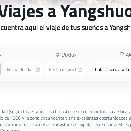
Viajes a Yangshu
cuentra aquí el viaje de tus sueños a Yangs
s
Vuelos
Al
d (según los estándares chinos) rodeada de montañas cársticas y
io de 1980 y la zona circundante tiene excelentes oportunidades p
e extranjeros residentes. Yangshuo es popular por sus increíbles 
fés y bares.