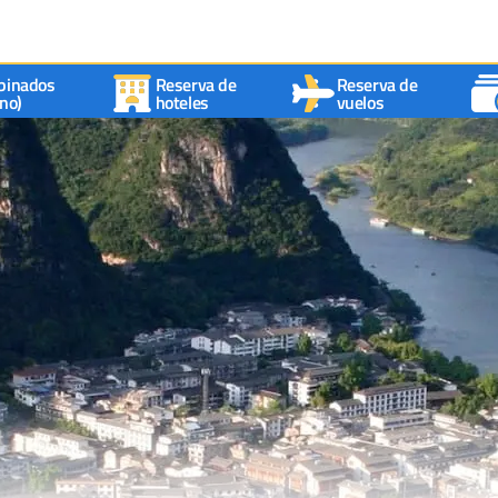
binados
Reserva de
Reserva de
no)
hoteles
vuelos