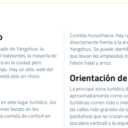
o
Comida musulmana. Hay u
directamente frente a la e
dado de Yangshuo; la
Yangshuo. Se puede identif
 habitantes, la mayoría de
que llevan las empleadas de
ra en la ciudad pero
fideos halal y arroz.
po. Hay un sitio web del
Orientación d
está sólo en chino.
La principal zona turística
aproximadamente como una 
 este lugar turístico, los
turísticas corren más o men
omer barato en los
las calles más grandes de 
la comida de confort en
(peldaños) que se cruzan en
(escalera vertical) a la izqu