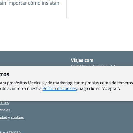
sin importar cómo insistan.
Viajes.com
Last Minute Express S.L.U.
c/ Drago, CC HLS, Local 13
tros
o, Salud y otras disposiciones
38660 Miraverde – Adeje
 para propósitos técnicos y de marketing, tanto propias como de terceros
Santa Cruz de Tenerife – España
om
eb de acuerdo a nuestra
Política de cookies,
haga clic en "Aceptar".
CIF: B76740091
ncias
Tfno: +34 922-97-17-27
entes
erales
cidad y cookies
as – sitemap