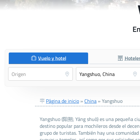
En
Vuelo y hotel
Hotele
Página de inicio
»
China
»
Yangshuo
Yangshuo (阳朔; Yáng shuò) es una pequeña ciuda
destino popular para mochileros desde el decen
grupo de turistas. También hay una comunidad d
cuevas y templos, así como por sus relajados ca