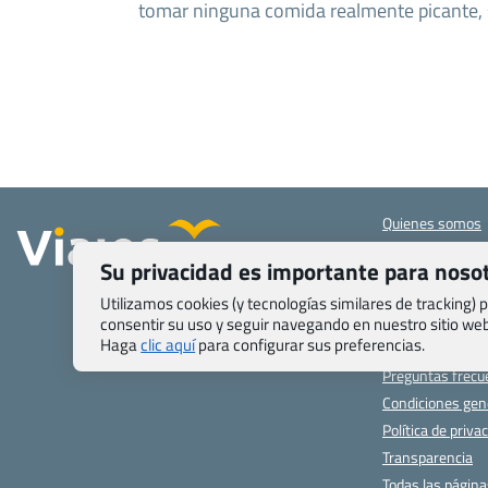
tomar ninguna comida realmente picante, 
Quienes somos
Contacto
Su privacidad es importante para noso
Pasaporte, Visad
específicas
Utilizamos cookies (y tecnologías similares de tracking)
Blog de Viajes.c
consentir su uso y seguir navegando en nuestro sitio w
Haga
clic aquí
para configurar sus preferencias.
Registro de age
Preguntas frecu
Condiciones gen
Política de priva
Transparencia
Todas las págin