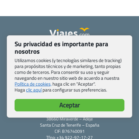
Su privacidad es importante para
Quienes somos
Contacto
nosotros
Pasaporte, Visado, Salud y otras disposiciones específicas
Utilizamos cookies (y tecnologías similares de tracking)
Blog de Viajes.com
Registro de agencias
para propósitos técnicos y de marketing, tanto propias
Preguntas frecuentes
Condiciones generales
como de terceros. Para consentir su uso y seguir
navegando en nuestro sitio web de acuerdo a nuestra
Política de privacidad y cookies
Transparencia
Política de cookies,
haga clic en "Aceptar".
Todas las páginas – sitemap
Haga
clic aquí
para configurar sus preferencias.
Viajes.com
Aceptar
Last Minute Express S.L.U.
c/ Drago, CC HLS, Local 13
38660 Miraverde – Adeje
Santa Cruz de Tenerife – España
CIF: B76740091
Tfno: +34 922-97-17-27