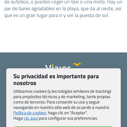
de autobús, o puedes coger un taxi o una moto. Hay un
par de bares agradables en la playa, que da al oeste, así
que es un gran lugar para ir y ver la puesta de sol.
Su privacidad es importante para
nosotros
Quienes somos
Contacto
Pasaporte, Visado, Salud y otras disposiciones específicas
Utilizamos cookies (y tecnologías similares de tracking)
Blog de Viajes.com
Registro de agencias
para propósitos técnicos y de marketing, tanto propias
como de terceros. Para consentir su uso y seguir
Preguntas frecuentes
Condiciones generales
navegando en nuestro sitio web de acuerdo a nuestra
Política de privacidad y cookies
Transparencia
Política de cookies,
haga clic en "Aceptar".
Todas las páginas – sitemap
Haga
clic aquí
para configurar sus preferencias.