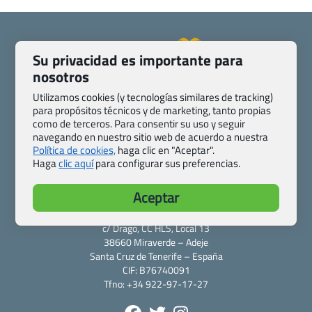
Su privacidad es importante para
nosotros
Quienes somos
Contacto
Utilizamos cookies (y tecnologías similares de tracking)
Pasaporte, Visado, Salud y otras disposiciones específicas
para propósitos técnicos y de marketing, tanto propias
Blog de Viajes.com
Registro de agencias
como de terceros. Para consentir su uso y seguir
Preguntas frecuentes
Condiciones generales
navegando en nuestro sitio web de acuerdo a nuestra
Política de cookies,
haga clic en "Aceptar".
Política de privacidad y cookies
Transparencia
Haga
clic aquí
para configurar sus preferencias.
Todas las páginas – sitemap
Aceptar
Viajes.com
Last Minute Express S.L.U.
c/ Drago, CC HLS, Local 13
38660 Miraverde – Adeje
Santa Cruz de Tenerife – España
CIF: B76740091
Tfno: +34 922-97-17-27