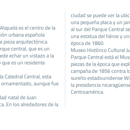
ciudad se puede ver la ubi
una pequeña placa y un jar
Alajuela es el centro de la
al sur del Parque Central 
ación urbana española
una estatua del héroe y un
na pieza arquitectónica
época de 1860.
arque central, que es un
Museo Histórico Cultural J
ede echar un vistazo a la
Parque Central está el Mu
o que es un residente
piezas de la época que expl
campaña de 1856 contra los
la Catedral Central, esta
sureño estadounidense Will
co ornamentado, aunque fue
la presidencia nicaragüense
Centroamérica.
dad natal de Juan
a. En los alrededores de la