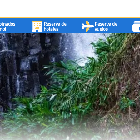
binados
Reserva de
Reserva de
no)
hoteles
vuelos