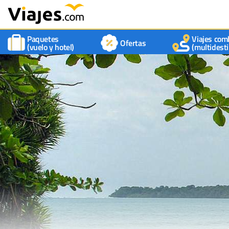
Paquetes
Viajes com
Ofertas
(vuelo y hotel)
(multidesti