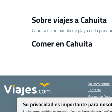
Sobre viajes a Cahuita
Cahuita es un pueblo de playa en la provin
Comer en Cahuita
Quienes somos
Contacto
Pasaporte, Visad
específicas
Su privacidad es importante para noso
Blog de Viajes.c
Utilizamos cookies (y tecnologías similares de tracking)