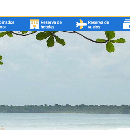
binados
Reserva de
Reserva de
no)
hoteles
vuelos