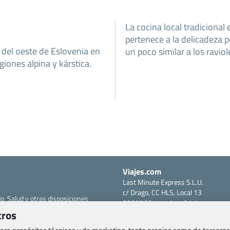
La cocina local tradicional 
pertenece a la delicadeza p
s del oeste de Eslovenia en
un poco similar a los raviol
giones alpina y kárstica.
Viajes.com
Last Minute Express S.L.U.
c/ Drago, CC HLS, Local 13
o, Salud y otras disposiciones
38660 Miraverde – Adeje
tros
Santa Cruz de Tenerife – España
om
CIF: B76740091