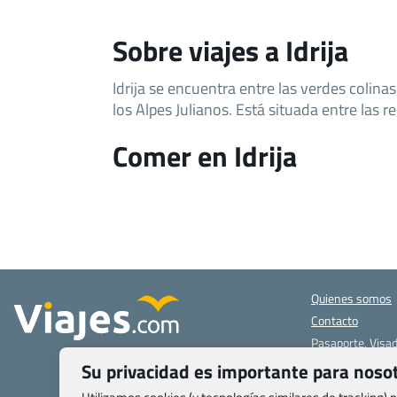
Sobre viajes a Idrija
Idrija se encuentra entre las verdes colina
los Alpes Julianos. Está situada entre las re
Comer en Idrija
Quienes somos
Contacto
Pasaporte, Visad
específicas
Su privacidad es importante para noso
Blog de Viajes.c