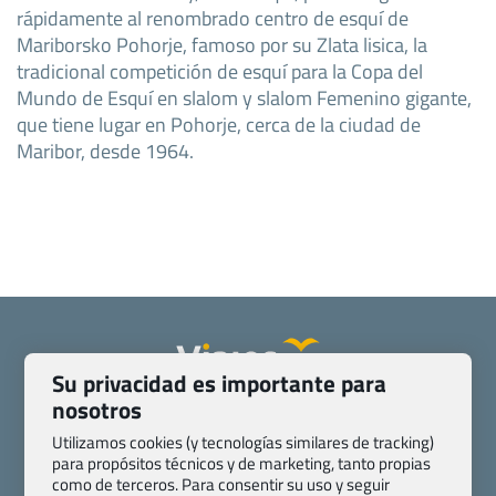
rápidamente al renombrado centro de esquí de
Mariborsko Pohorje, famoso por su Zlata lisica, la
tradicional competición de esquí para la Copa del
Mundo de Esquí en slalom y slalom Femenino gigante,
que tiene lugar en Pohorje, cerca de la ciudad de
Maribor, desde 1964.
Su privacidad es importante para
nosotros
Quienes somos
Contacto
Pasaporte, Visado, Salud y otras disposiciones específicas
Utilizamos cookies (y tecnologías similares de tracking)
para propósitos técnicos y de marketing, tanto propias
Blog de Viajes.com
Registro de agencias
como de terceros. Para consentir su uso y seguir
Preguntas frecuentes
Condiciones generales