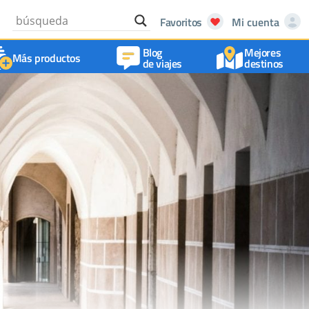
Favoritos
Mi cuenta
Blog
Mejores
Más productos
de viajes
destinos