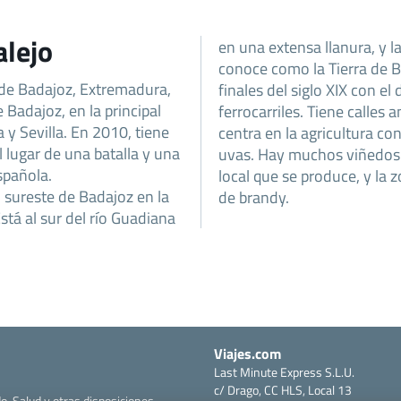
alejo
en una extensa llanura, y l
conoce como la Tierra de B
 de Badajoz, Extremadura,
finales del siglo XIX con el 
 Badajoz, en la principal
ferrocarriles. Tiene calles
a y Sevilla. En 2010, tiene
centra en la agricultura con
 lugar de una batalla y una
uvas. Hay muchos viñedos a
spañola.
local que se produce, y la
 sureste de Badajoz en la
de brandy.
Está al sur del río Guadiana
Viajes.com
Last Minute Express S.L.U.
c/ Drago, CC HLS, Local 13
o, Salud y otras disposiciones