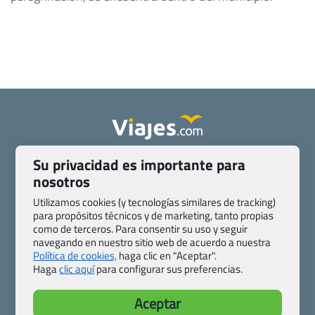
Su privacidad es importante para
Quienes somos
Contacto
nosotros
Pasaporte, Visado, Salud y otras disposiciones específicas
Blog de Viajes.com
Registro de agencias
Utilizamos cookies (y tecnologías similares de tracking)
Preguntas frecuentes
Condiciones generales
para propósitos técnicos y de marketing, tanto propias
como de terceros. Para consentir su uso y seguir
Política de privacidad y cookies
Transparencia
navegando en nuestro sitio web de acuerdo a nuestra
Todas las páginas – sitemap
Política de cookies,
haga clic en "Aceptar".
Haga
clic aquí
para configurar sus preferencias.
Viajes.com
Last Minute Express S.L.U.
Aceptar
c/ Drago, CC HLS, Local 13