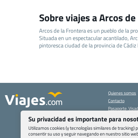
Sobre viajes a Arcos de
Arcos de la Frontera es un pueblo de la pro
Situada en un espectacular acantilado, Arc
pintoresca ciudad de la provincia de Cádiz
Quienes somos
Contacto
Pasaporte, Visad
específicas
Su privacidad es importante para noso
Blog de Viajes.c
Utilizamos cookies (y tecnologías similares de tracking)
Registro de age
consentir su uso y seguir navegando en nuestro sitio w
Preguntas frecu