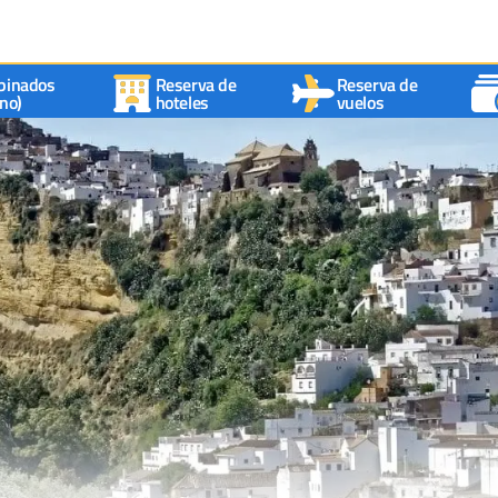
binados
Reserva de
Reserva de
no)
hoteles
vuelos