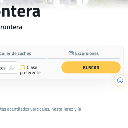
ontera
Frontera
quiler de coches
Excursiones
Clase
✔
preferente
tes acantilados verticales, hasta Jerez y la