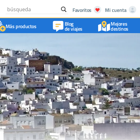
Favoritos
Mi cuenta
Blog
Mejores
Más productos
de viajes
destinos