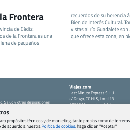
 la Frontera
recuerdos de su herencia á
Bien de Interés Cultural. T
vincia de Cádiz.
vistas al río Guadalete son
os de la Frontera es una
que ofrece esta zona, en p
 llena de pequeños
Viajes.com
Last Minute Express S.L.U.
c/ Drago, CC HLS, Local 13
o, Salud y otras disposiciones
38660 Miraverde – Adeje
Santa Cruz de Tenerife – España
tros
om
CIF: B76740091
 para propósitos técnicos y de marketing, tanto propias como de terceros
ncias
Tfno: +34 922-97-17-27
eb de acuerdo a nuestra
Política de cookies,
haga clic en "Aceptar".
entes