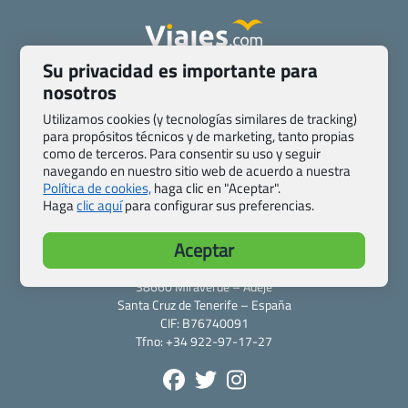
Su privacidad es importante para
Quienes somos
Contacto
nosotros
Pasaporte, Visado, Salud y otras disposiciones específicas
Utilizamos cookies (y tecnologías similares de tracking)
Blog de Viajes.com
Registro de agencias
para propósitos técnicos y de marketing, tanto propias
Preguntas frecuentes
Condiciones generales
como de terceros. Para consentir su uso y seguir
navegando en nuestro sitio web de acuerdo a nuestra
Política de privacidad y cookies
Transparencia
Política de cookies,
haga clic en "Aceptar".
Todas las páginas – sitemap
Haga
clic aquí
para configurar sus preferencias.
Viajes.com
Aceptar
Last Minute Express S.L.U.
c/ Drago, CC HLS, Local 13
38660 Miraverde – Adeje
Santa Cruz de Tenerife – España
CIF: B76740091
Tfno: +34 922-97-17-27