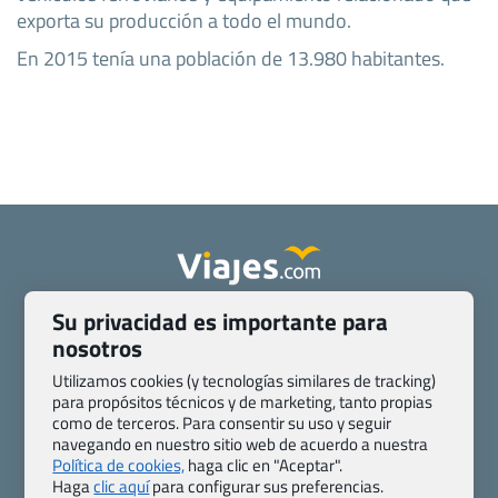
exporta su producción a todo el mundo.
En 2015 tenía una población de 13.980 habitantes.
Su privacidad es importante para
Quienes somos
Contacto
nosotros
Pasaporte, Visado, Salud y otras disposiciones específicas
Blog de Viajes.com
Registro de agencias
Utilizamos cookies (y tecnologías similares de tracking)
para propósitos técnicos y de marketing, tanto propias
Preguntas frecuentes
Condiciones generales
como de terceros. Para consentir su uso y seguir
Política de privacidad y cookies
Transparencia
navegando en nuestro sitio web de acuerdo a nuestra
Todas las páginas – sitemap
Política de cookies,
haga clic en "Aceptar".
Haga
clic aquí
para configurar sus preferencias.