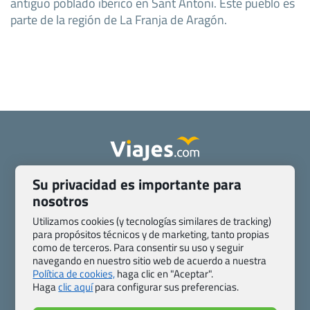
antiguo poblado ibérico en Sant Antoni. Este pueblo es
parte de la región de La Franja de Aragón.
Su privacidad es importante para
Quienes somos
Contacto
nosotros
Pasaporte, Visado, Salud y otras disposiciones específicas
Blog de Viajes.com
Registro de agencias
Utilizamos cookies (y tecnologías similares de tracking)
Preguntas frecuentes
Condiciones generales
para propósitos técnicos y de marketing, tanto propias
como de terceros. Para consentir su uso y seguir
Política de privacidad y cookies
Transparencia
navegando en nuestro sitio web de acuerdo a nuestra
Todas las páginas – sitemap
Política de cookies,
haga clic en "Aceptar".
Haga
clic aquí
para configurar sus preferencias.
Viajes.com