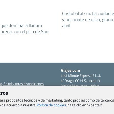
Cristóbal al sur. La ciudad
vino, aceite de oliva, gran
 que domina la llanura
abril.
Morena, con el pico de San
Viajes.com
Last Minute Express S.L.U.
c/ Drago, CC HLS, Local 13
o, Salud y otras disposiciones
38660 Miraverde – Adeje
Santa Cruz de Tenerife – España
tros
om
CIF: B76740091
 para propósitos técnicos y de marketing, tanto propias como de terceros
ncias
Tfno: +34 922-97-17-27
eb de acuerdo a nuestra
Política de cookies,
haga clic en "Aceptar".
entes
erales