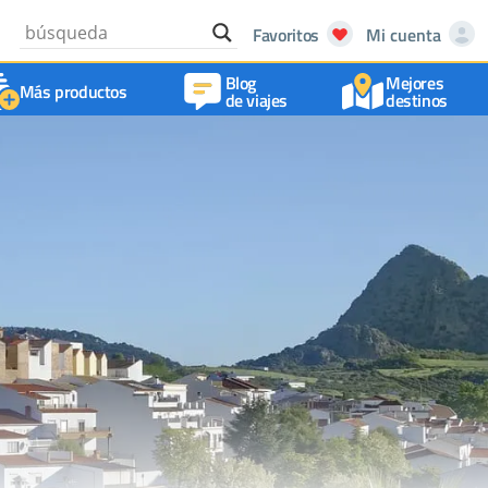
Favoritos
Mi cuenta
Blog
Mejores
Más productos
de viajes
destinos