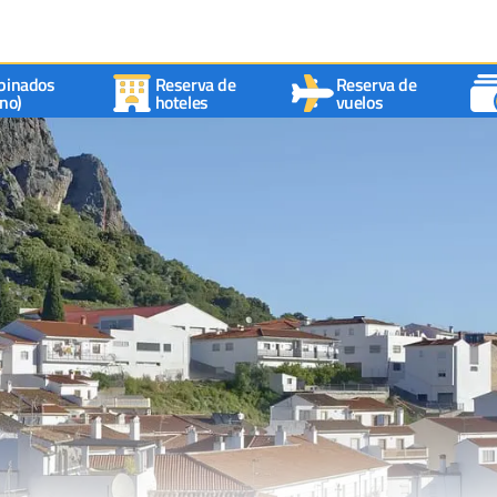
binados
Reserva de
Reserva de
no)
hoteles
vuelos