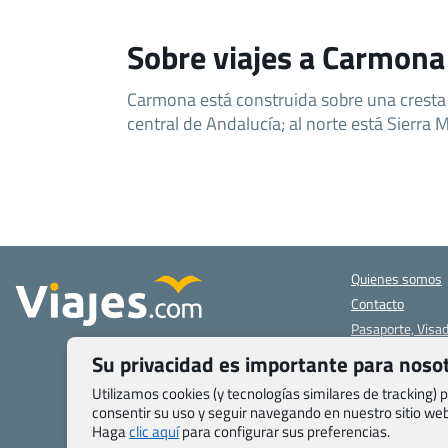
Sobre viajes a Carmona
Carmona está construida sobre una cresta
central de Andalucía; al norte está Sierra 
Quienes somos
Contacto
Pasaporte, Visad
específicas
Su privacidad es importante para noso
Blog de Viajes.c
Utilizamos cookies (y tecnologías similares de tracking)
Registro de age
consentir su uso y seguir navegando en nuestro sitio w
Preguntas frecu
Haga
clic aquí
para configurar sus preferencias.
Condiciones gen