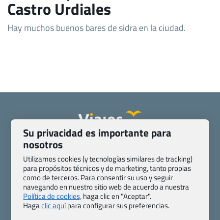
Castro Urdiales
Hay muchos buenos bares de sidra en la ciudad.
Su privacidad es importante para
nosotros
Quienes somos
Contacto
Pasaporte, Visado, Salud y otras disposiciones específicas
Utilizamos cookies (y tecnologías similares de tracking)
Blog de Viajes.com
Registro de agencias
para propósitos técnicos y de marketing, tanto propias
como de terceros. Para consentir su uso y seguir
Preguntas frecuentes
Condiciones generales
navegando en nuestro sitio web de acuerdo a nuestra
Política de privacidad y cookies
Transparencia
Política de cookies,
haga clic en "Aceptar".
Todas las páginas – sitemap
Haga
clic aquí
para configurar sus preferencias.